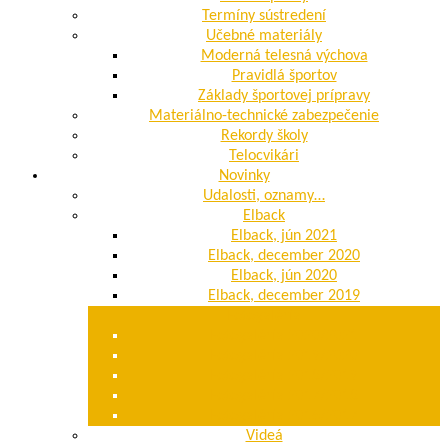
Termíny sústredení
Učebné materiály
Moderná telesná výchova
Pravidlá športov
Základy športovej prípravy
Materiálno-technické zabezpečenie
Rekordy školy
Telocvikári
Novinky
Udalosti, oznamy…
Elback
Elback, jún 2021
Elback, december 2020
Elback, jún 2020
Elback, december 2019
Fotogaléria
Fotogaléria 2020/2021
Fotogaléria 2019/2020
Fotogaléria 2018/2019
Fotogaléria 2017/2018
Fotogaléria 2016/2017
Videá