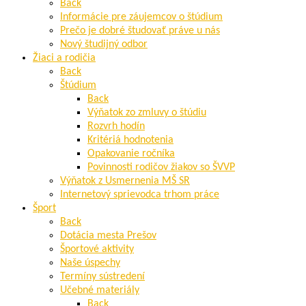
Back
Informácie pre záujemcov o štúdium
Prečo je dobré študovať práve u nás
Nový študijný odbor
Žiaci a rodičia
Back
Štúdium
Back
Výňatok zo zmluvy o štúdiu
Rozvrh hodín
Kritériá hodnotenia
Opakovanie ročníka
Povinnosti rodičov žiakov so ŠVVP
Výňatok z Usmernenia MŠ SR
Internetový sprievodca trhom práce
Šport
Back
Dotácia mesta Prešov
Športové aktivity
Naše úspechy
Termíny sústredení
Učebné materiály
Back