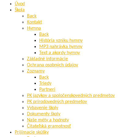
Úvod
Škola
Back
Kontakt
Hymna
Back
História vzniku hymny
MP3 nahrávka hymny
Text a akordy hymny
Základné informácie
Ochrana osobných údajov
Zoznamy
Back
Triedy
Partneri
PK jazykov a spoločenskovedných predmetov
PK prírodovedných predmetov
Vybavenie školy
Dokumenty školy
Naše méty a hodnoty
Čitateľská gramotnosť
Prijímacie skúšky