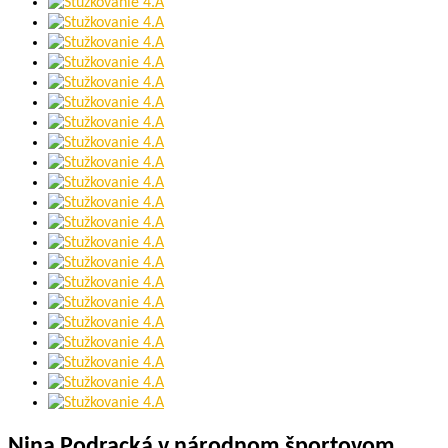
Nina Podracká v národnom športovom