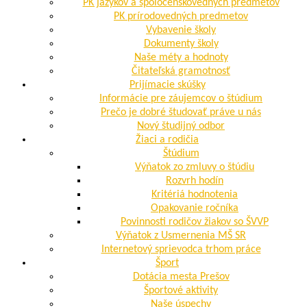
PK jazykov a spoločenskovedných predmetov
PK prírodovedných predmetov
Vybavenie školy
Dokumenty školy
Naše méty a hodnoty
Čitateľská gramotnosť
Prijímacie skúšky
Informácie pre záujemcov o štúdium
Prečo je dobré študovať práve u nás
Nový študijný odbor
Žiaci a rodičia
Štúdium
Výňatok zo zmluvy o štúdiu
Rozvrh hodín
Kritériá hodnotenia
Opakovanie ročníka
Povinnosti rodičov žiakov so ŠVVP
Výňatok z Usmernenia MŠ SR
Internetový sprievodca trhom práce
Šport
Dotácia mesta Prešov
Športové aktivity
Naše úspechy