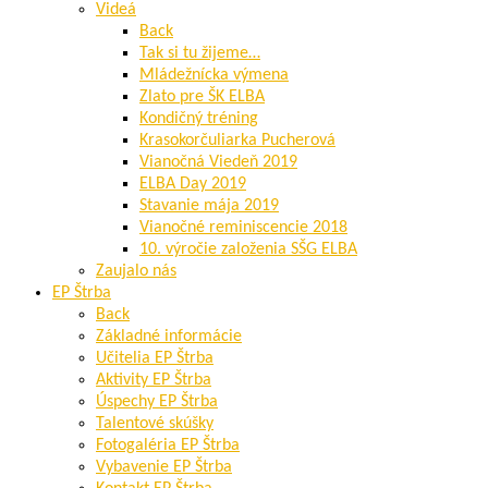
Videá
Back
Tak si tu žijeme…
Mládežnícka výmena
Zlato pre ŠK ELBA
Kondičný tréning
Krasokorčuliarka Pucherová
Vianočná Viedeň 2019
ELBA Day 2019
Stavanie mája 2019
Vianočné reminiscencie 2018
10. výročie založenia SŠG ELBA
Zaujalo nás
EP Štrba
Back
Základné informácie
Učitelia EP Štrba
Aktivity EP Štrba
Úspechy EP Štrba
Talentové skúšky
Fotogaléria EP Štrba
Vybavenie EP Štrba