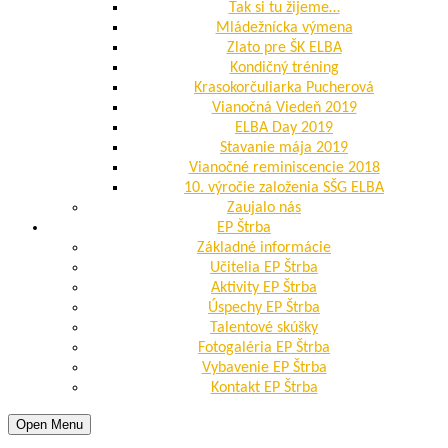
Tak si tu žijeme…
Mládežnícka výmena
Zlato pre ŠK ELBA
Kondičný tréning
Krasokorčuliarka Pucherová
Vianočná Viedeň 2019
ELBA Day 2019
Stavanie mája 2019
Vianočné reminiscencie 2018
10. výročie založenia SŠG ELBA
Zaujalo nás
EP Štrba
Základné informácie
Učitelia EP Štrba
Aktivity EP Štrba
Úspechy EP Štrba
Talentové skúšky
Fotogaléria EP Štrba
Vybavenie EP Štrba
Kontakt EP Štrba
Open Menu