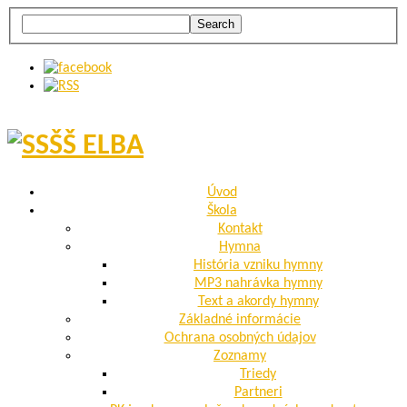
Úvod
Škola
Kontakt
Hymna
História vzniku hymny
MP3 nahrávka hymny
Text a akordy hymny
Základné informácie
Ochrana osobných údajov
Zoznamy
Triedy
Partneri