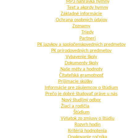
MP3 nahrávka hymny
Text a akordy hymny
Základné informácie
Ochrana osobných údajov
Zoznamy
Triedy
Partneri
PK jazykov a spoločenskovedných predmetov
PK prírodovedných predmetov
Vybavenie školy
Dokumenty školy
Naše méty a hodnoty
Čitateľská gramotnosť
Prijímacie skúšky
Informácie pre záujemcov o štúdium
Prečo je dobré študovať práve u nás
Nový študijný odbor
Žiaci a rodičia
Štúdium
Výňatok zo zmluvy o štúdiu
Rozvrh hodín
Kritériá hodnotenia
Opakovanie ročníka