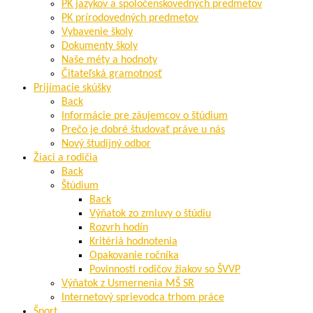
PK jazykov a spoločenskovedných predmetov
PK prírodovedných predmetov
Vybavenie školy
Dokumenty školy
Naše méty a hodnoty
Čitateľská gramotnosť
Prijímacie skúšky
Back
Informácie pre záujemcov o štúdium
Prečo je dobré študovať práve u nás
Nový študijný odbor
Žiaci a rodičia
Back
Štúdium
Back
Výňatok zo zmluvy o štúdiu
Rozvrh hodín
Kritériá hodnotenia
Opakovanie ročníka
Povinnosti rodičov žiakov so ŠVVP
Výňatok z Usmernenia MŠ SR
Internetový sprievodca trhom práce
Šport