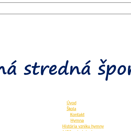
Úvod
Škola
Kontakt
Hymna
História vzniku hymny