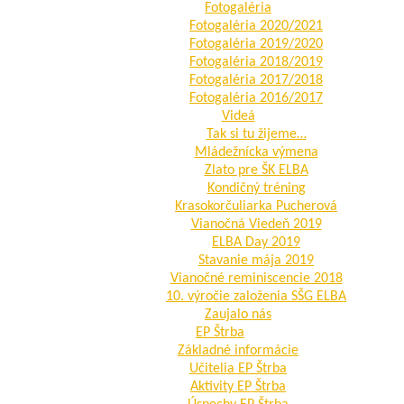
Fotogaléria
Fotogaléria 2020/2021
Fotogaléria 2019/2020
Fotogaléria 2018/2019
Fotogaléria 2017/2018
Fotogaléria 2016/2017
Videá
Tak si tu žijeme…
Mládežnícka výmena
Zlato pre ŠK ELBA
Kondičný tréning
Krasokorčuliarka Pucherová
Vianočná Viedeň 2019
ELBA Day 2019
Stavanie mája 2019
Vianočné reminiscencie 2018
10. výročie založenia SŠG ELBA
Zaujalo nás
EP Štrba
Základné informácie
Učitelia EP Štrba
Aktivity EP Štrba