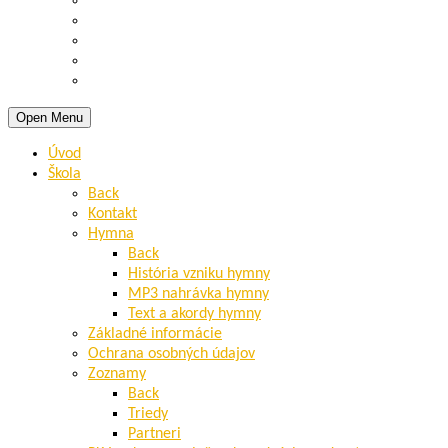
Open Menu
Úvod
Škola
Back
Kontakt
Hymna
Back
História vzniku hymny
MP3 nahrávka hymny
Text a akordy hymny
Základné informácie
Ochrana osobných údajov
Zoznamy
Back
Triedy
Partneri