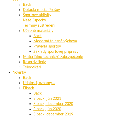
Back
Dotácia mesta Prešov
Športové aktivity
Naše úspechy
Termíny sústredení
Učebné materiály
Back
Moderná telesná výchova
Pravidlá športov
Základy športovej prípravy
Materiálno-technické zabezpečenie
Rekordy školy
Telocvikári
Novinky
Back
Udalosti, oznamy…
Elback
Back
Elback, jún 2021
Elback, december 2020
Elback, jún 2020
Elback, december 2019