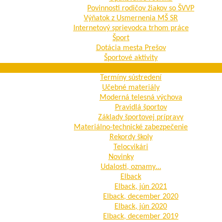
Povinnosti rodičov žiakov so ŠVVP
Výňatok z Usmernenia MŠ SR
Internetový sprievodca trhom práce
Šport
Dotácia mesta Prešov
Športové aktivity
Naše úspechy
Termíny sústredení
Učebné materiály
Moderná telesná výchova
Pravidlá športov
Základy športovej prípravy
Materiálno-technické zabezpečenie
Rekordy školy
Telocvikári
Novinky
Udalosti, oznamy…
Elback
Elback, jún 2021
Elback, december 2020
Elback, jún 2020
Elback, december 2019