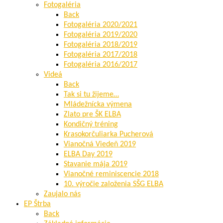
Fotogaléria
Back
Fotogaléria 2020/2021
Fotogaléria 2019/2020
Fotogaléria 2018/2019
Fotogaléria 2017/2018
Fotogaléria 2016/2017
Videá
Back
Tak si tu žijeme…
Mládežnícka výmena
Zlato pre ŠK ELBA
Kondičný tréning
Krasokorčuliarka Pucherová
Vianočná Viedeň 2019
ELBA Day 2019
Stavanie mája 2019
Vianočné reminiscencie 2018
10. výročie založenia SŠG ELBA
Zaujalo nás
EP Štrba
Back