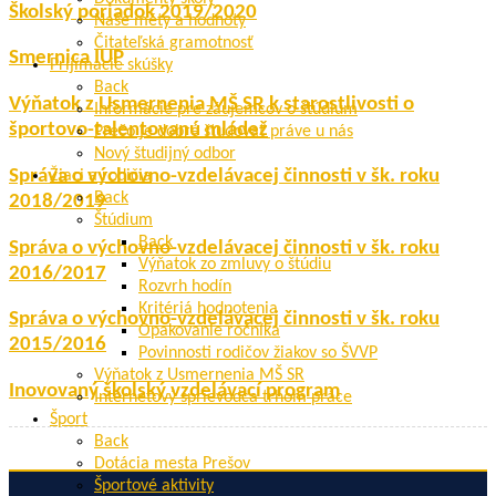
Školský poriadok 2019/2020
Naše méty a hodnoty
Čitateľská gramotnosť
Smernica IUP
Prijímacie skúšky
Back
Výňatok z Usmernenia MŠ SR k starostlivosti o
Informácie pre záujemcov o štúdium
športovo-talentovanú mládež
Prečo je dobré študovať práve u nás
Nový študijný odbor
Správa o výchovno-vzdelávacej činnosti v šk. roku
Žiaci a rodičia
Back
2018/2019
Štúdium
Back
Správa o výchovno-vzdelávacej činnosti v šk. roku
Výňatok zo zmluvy o štúdiu
2016/2017
Rozvrh hodín
Kritériá hodnotenia
Správa o výchovno-vzdelávacej činnosti v šk. roku
Opakovanie ročníka
2015/2016
Povinnosti rodičov žiakov so ŠVVP
Výňatok z Usmernenia MŠ SR
Inovovaný školský vzdelávací program
Internetový sprievodca trhom práce
Šport
Back
Dotácia mesta Prešov
Športové aktivity