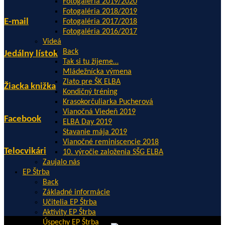
Fotogaléria 2019/2020
Fotogaléria 2018/2019
E-mail
Fotogaléria 2017/2018
Fotogaléria 2016/2017
Videá
Back
Jedálny lístok
Tak si tu žijeme…
Mládežnícka výmena
Zlato pre ŠK ELBA
Žiacka knižka
Kondičný tréning
Krasokorčuliarka Pucherová
Vianočná Viedeň 2019
Facebook
ELBA Day 2019
Stavanie mája 2019
Vianočné reminiscencie 2018
Telocvikári
10. výročie založenia SŠG ELBA
Zaujalo nás
EP Štrba
Back
Základné informácie
Učitelia EP Štrba
Aktivity EP Štrba
Úspechy EP Štrba