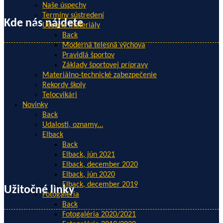
Naše úspechy
Termíny sústredení
Kde nás nájdete
Učebné materiály
Back
Moderná telesná výchova
Pravidlá športov
Základy športovej prípravy
Materiálno-technické zabezpečenie
Rekordy školy
Telocvikári
Novinky
Back
Udalosti, oznamy…
Elback
Back
Elback, jún 2021
Elback, december 2020
Elback, jún 2020
Elback, december 2019
Užitočné linky
Fotogaléria
Back
Fotogaléria 2020/2021