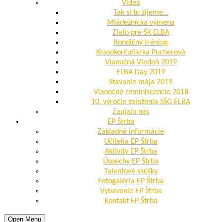
Videá
Tak si tu žijeme…
Mládežnícka výmena
Zlato pre ŠK ELBA
Kondičný tréning
Krasokorčuliarka Pucherová
Vianočná Viedeň 2019
ELBA Day 2019
Stavanie mája 2019
Vianočné reminiscencie 2018
10. výročie založenia SŠG ELBA
Zaujalo nás
EP Štrba
Základné informácie
Učitelia EP Štrba
Aktivity EP Štrba
Úspechy EP Štrba
Talentové skúšky
Fotogaléria EP Štrba
Vybavenie EP Štrba
Kontakt EP Štrba
Open Menu