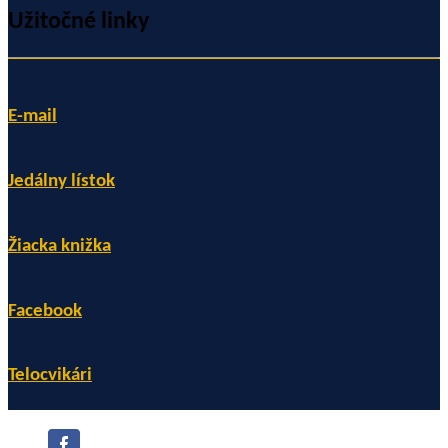
Užitočné linky
E-mail
Jedálny lístok
Žiacka knižka
Facebook
Telocvikári