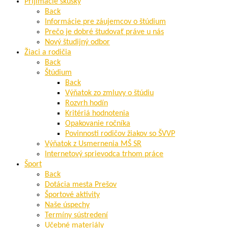
Prijímacie skúšky
Back
Informácie pre záujemcov o štúdium
Prečo je dobré študovať práve u nás
Nový študijný odbor
Žiaci a rodičia
Back
Štúdium
Back
Výňatok zo zmluvy o štúdiu
Rozvrh hodín
Kritériá hodnotenia
Opakovanie ročníka
Povinnosti rodičov žiakov so ŠVVP
Výňatok z Usmernenia MŠ SR
Internetový sprievodca trhom práce
Šport
Back
Dotácia mesta Prešov
Športové aktivity
Naše úspechy
Termíny sústredení
Učebné materiály