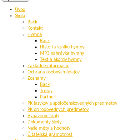
Úvod
Škola
Back
Kontakt
Hymna
Back
História vzniku hymny
MP3 nahrávka hymny
Text a akordy hymny
Základné informácie
Ochrana osobných údajov
Zoznamy
Back
Triedy
Partneri
PK jazykov a spoločenskovedných predmetov
PK prírodovedných predmetov
Vybavenie školy
Dokumenty školy
Naše méty a hodnoty
Čitateľská gramotnosť