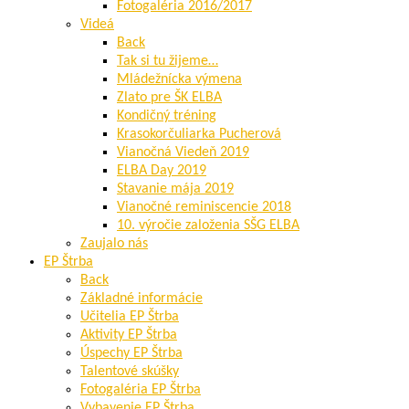
Fotogaléria 2016/2017
Videá
Back
Tak si tu žijeme…
Mládežnícka výmena
Zlato pre ŠK ELBA
Kondičný tréning
Krasokorčuliarka Pucherová
Vianočná Viedeň 2019
ELBA Day 2019
Stavanie mája 2019
Vianočné reminiscencie 2018
10. výročie založenia SŠG ELBA
Zaujalo nás
EP Štrba
Back
Základné informácie
Učitelia EP Štrba
Aktivity EP Štrba
Úspechy EP Štrba
Talentové skúšky
Fotogaléria EP Štrba
Vybavenie EP Štrba