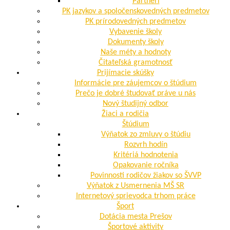
Partneri
PK jazykov a spoločenskovedných predmetov
PK prírodovedných predmetov
Vybavenie školy
Dokumenty školy
Naše méty a hodnoty
Čitateľská gramotnosť
Prijímacie skúšky
Informácie pre záujemcov o štúdium
Prečo je dobré študovať práve u nás
Nový študijný odbor
Žiaci a rodičia
Štúdium
Výňatok zo zmluvy o štúdiu
Rozvrh hodín
Kritériá hodnotenia
Opakovanie ročníka
Povinnosti rodičov žiakov so ŠVVP
Výňatok z Usmernenia MŠ SR
Internetový sprievodca trhom práce
Šport
Dotácia mesta Prešov
Športové aktivity