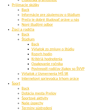
Čitateľská gramotnosť
Prijímacie skúšky
Back
Informácie pre záujemcov o štúdium
Prečo je dobré študovať práve u nás
Nový študijný odbor
Žiaci a rodičia
Back
Štúdium
Back
Výňatok zo zmluvy o štúdiu
Rozvrh hodín
Kritériá hodnotenia
Opakovanie ročníka
Povinnosti rodičov žiakov so ŠVVP
Výňatok z Usmernenia MŠ SR
Internetový sprievodca trhom práce
Šport
Back
Dotácia mesta Prešov
Športové aktivity
Naše úspechy
Termíny sústredení