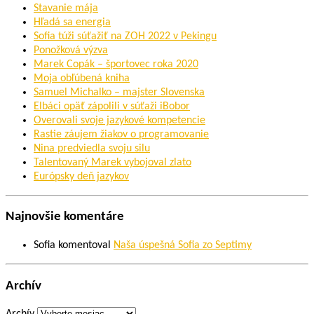
Stavanie mája
Hľadá sa energia
Sofia túži súťažiť na ZOH 2022 v Pekingu
Ponožková výzva
Marek Copák – športovec roka 2020
Moja obľúbená kniha
Samuel Michalko – majster Slovenska
Elbáci opäť zápolili v súťaži iBobor
Overovali svoje jazykové kompetencie
Rastie záujem žiakov o programovanie
Nina predviedla svoju silu
Talentovaný Marek vybojoval zlato
Európsky deň jazykov
Najnovšie komentáre
Sofia
komentoval
Naša úspešná Sofia zo Septimy
Archív