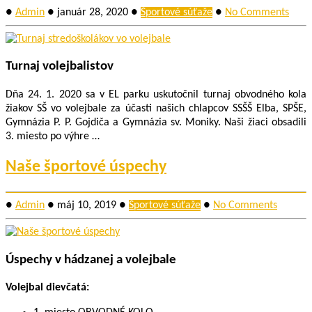
●
Admin
●
január 28, 2020
●
Športové súťaže
●
No Comments
Turnaj volejbalistov
Dňa 24. 1. 2020 sa v EL parku uskutočnil turnaj obvodného kola
žiakov SŠ vo volejbale za účasti našich chlapcov SSŠŠ Elba, SPŠE,
Gymnázia P. P. Gojdiča a Gymnázia sv. Moniky. Naši žiaci obsadili
3. miesto po výhre …
Naše športové úspechy
●
Admin
●
máj 10, 2019
●
Športové súťaže
●
No Comments
Úspechy v hádzanej a volejbale
Volejbal dievčatá: