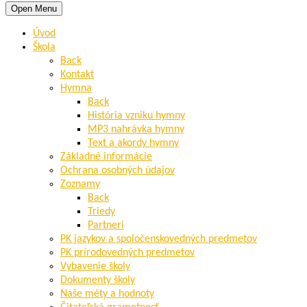
Open Menu
Úvod
Škola
Back
Kontakt
Hymna
Back
História vzniku hymny
MP3 nahrávka hymny
Text a akordy hymny
Základné informácie
Ochrana osobných údajov
Zoznamy
Back
Triedy
Partneri
PK jazykov a spoločenskovedných predmetov
PK prírodovedných predmetov
Vybavenie školy
Dokumenty školy
Naše méty a hodnoty