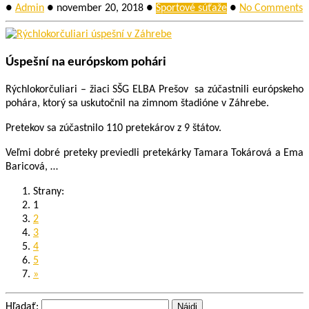
●
Admin
●
november 20, 2018
●
Športové súťaže
●
No Comments
Úspešní na európskom pohári
Rýchlokorčuliari – žiaci SŠG ELBA Prešov sa zúčastnili európskeho
pohára, ktorý sa uskutočnil na zimnom štadióne v Záhrebe.
Pretekov sa zúčastnilo 110 pretekárov z 9 štátov.
Veľmi dobré preteky previedli pretekárky Tamara Tokárová a Ema
Baricová, …
Strany:
1
2
3
4
5
»
Hľadať: