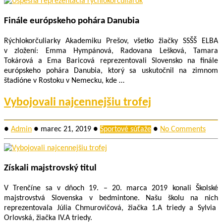
Finále európskeho pohára Danubia
Rýchlokorčuliarky Akademiku Prešov, všetko žiačky SSŠŠ ELBA
v zložení: Emma Hympánová, Radovana Lešková, Tamara
Tokárová a Ema Baricová reprezentovali Slovensko na finále
európskeho pohára Danubia, ktorý sa uskutočnil na zimnom
štadióne v Rostoku v Nemecku, kde …
Vybojovali najcennejšiu trofej
●
Admin
●
marec 21, 2019
●
Športové súťaže
●
No Comments
Získali majstrovský titul
V Trenčíne sa v dňoch 19. – 20. marca 2019 konali Školské
majstrovstvá Slovenska v bedmintone. Našu školu na nich
reprezentovala Júlia Chmurovičová, žiačka 1.A triedy a Sylvia
Orlovská, žiačka IV.A triedy.