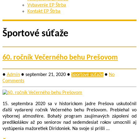
Vybavenie EP Štrba
Kontakt EP Štrba
Športové súťaže
60. ročník Večerného behu Prešovom
●
Admin
●
september 21, 2020
●
Športové súťaže
●
No
Comments
15. septembra 2020 sa v historickom jadre Prešova uskutočnil
ďalší vydarený ročník Večerného behu Prešovom. Prebiehal vo
výbornej atmosfére. Bohatý program zaujímavých zápolení od
predškolákov až po seniorov nad sedemdesiat rokov umocnili aj
vystúpenia mažoretiek Diridoniek. Na svoje si prišli …