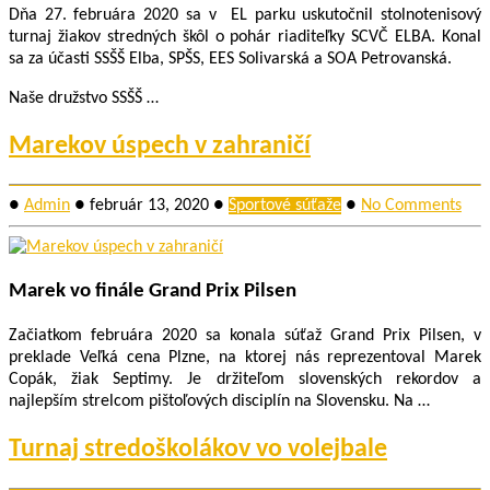
Dňa 27. februára 2020 sa v EL parku uskutočnil stolnotenisový
turnaj žiakov stredných škôl o pohár riaditeľky SCVČ ELBA. Konal
sa za účasti SSŠŠ Elba, SPŠS, EES Solivarská a SOA Petrovanská.
Naše družstvo SSŠŠ …
Marekov úspech v zahraničí
●
Admin
●
február 13, 2020
●
Športové súťaže
●
No Comments
Marek vo finále Grand Prix Pilsen
Začiatkom februára 2020 sa konala súťaž Grand Prix Pilsen, v
preklade Veľká cena Plzne, na ktorej nás reprezentoval Marek
Copák, žiak Septimy. Je držiteľom slovenských rekordov a
najlepším strelcom pištoľových disciplín na Slovensku. Na …
Turnaj stredoškolákov vo volejbale