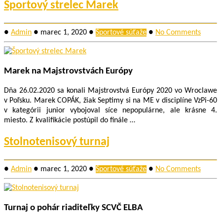
Športový strelec Marek
●
Admin
●
marec 1, 2020
●
Športové súťaže
●
No Comments
Marek na Majstrovstvách Európy
Dňa 26.02.2020 sa konali Majstrovstvá Európy 2020 vo Wroclawe
v Poľsku. Marek COPÁK, žiak Septimy si na ME v disciplíne VzPi-60
v kategórii junior vybojoval síce nepopulárne, ale krásne 4.
miesto. Z kvalifikácie postúpil do finále …
Stolnotenisový turnaj
●
Admin
●
marec 1, 2020
●
Športové súťaže
●
No Comments
Turnaj o pohár riaditeľky SCVČ ELBA