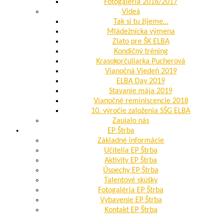
Fotogaléria 2016/2017
Videá
Tak si tu žijeme…
Mládežnícka výmena
Zlato pre ŠK ELBA
Kondičný tréning
Krasokorčuliarka Pucherová
Vianočná Viedeň 2019
ELBA Day 2019
Stavanie mája 2019
Vianočné reminiscencie 2018
10. výročie založenia SŠG ELBA
Zaujalo nás
EP Štrba
Základné informácie
Učitelia EP Štrba
Aktivity EP Štrba
Úspechy EP Štrba
Talentové skúšky
Fotogaléria EP Štrba
Vybavenie EP Štrba
Kontakt EP Štrba