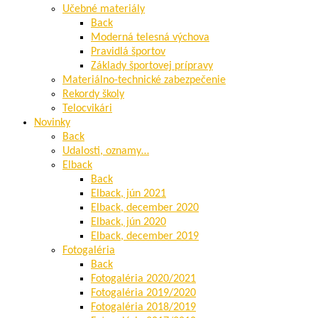
Učebné materiály
Back
Moderná telesná výchova
Pravidlá športov
Základy športovej prípravy
Materiálno-technické zabezpečenie
Rekordy školy
Telocvikári
Novinky
Back
Udalosti, oznamy…
Elback
Back
Elback, jún 2021
Elback, december 2020
Elback, jún 2020
Elback, december 2019
Fotogaléria
Back
Fotogaléria 2020/2021
Fotogaléria 2019/2020
Fotogaléria 2018/2019