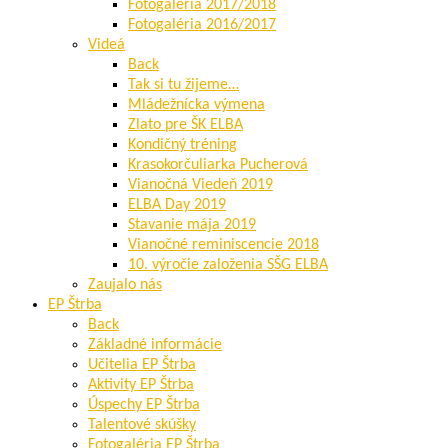
Fotogaléria 2017/2018
Fotogaléria 2016/2017
Videá
Back
Tak si tu žijeme…
Mládežnícka výmena
Zlato pre ŠK ELBA
Kondičný tréning
Krasokorčuliarka Pucherová
Vianočná Viedeň 2019
ELBA Day 2019
Stavanie mája 2019
Vianočné reminiscencie 2018
10. výročie založenia SŠG ELBA
Zaujalo nás
EP Štrba
Back
Základné informácie
Učitelia EP Štrba
Aktivity EP Štrba
Úspechy EP Štrba
Talentové skúšky
Fotogaléria EP Štrba