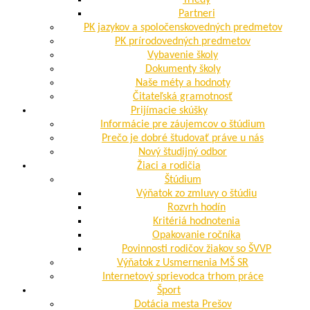
Triedy
Partneri
PK jazykov a spoločenskovedných predmetov
PK prírodovedných predmetov
Vybavenie školy
Dokumenty školy
Naše méty a hodnoty
Čitateľská gramotnosť
Prijímacie skúšky
Informácie pre záujemcov o štúdium
Prečo je dobré študovať práve u nás
Nový študijný odbor
Žiaci a rodičia
Štúdium
Výňatok zo zmluvy o štúdiu
Rozvrh hodín
Kritériá hodnotenia
Opakovanie ročníka
Povinnosti rodičov žiakov so ŠVVP
Výňatok z Usmernenia MŠ SR
Internetový sprievodca trhom práce
Šport
Dotácia mesta Prešov