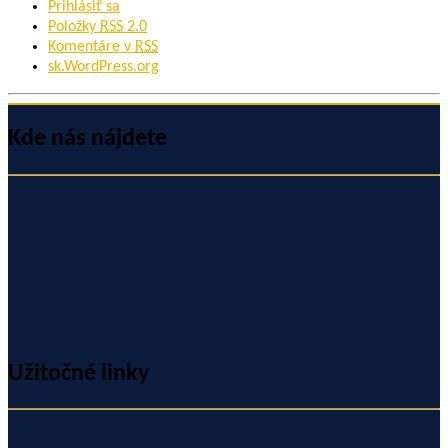
Prihlásiť sa
Položky
RSS
2.0
Komentáre v
RSS
sk.WordPress.org
Kde nás nájdete
Užitočné linky