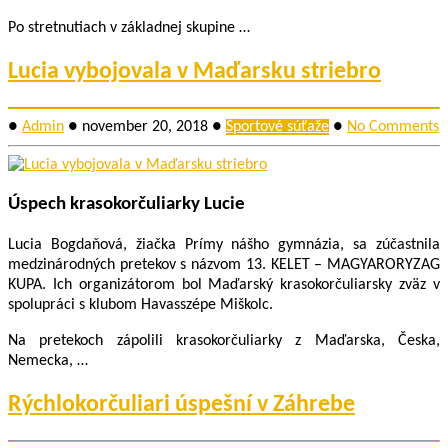
Po stretnutiach v základnej skupine
…
Lucia vybojovala v Maďarsku striebro
●
Admin
●
november 20, 2018
●
Športové súťaže
●
No Comments
Úspech krasokorčuliarky Lucie
Lucia Bogdaňová, žiačka Prímy nášho gymnázia, sa zúčastnila
medzinárodných pretekov s názvom 13. KELET – MAGYARORYZAG
KUPA. Ich organizátorom bol Maďarský krasokorčuliarsky zväz v
spolupráci s klubom Havasszépe Miškolc.
Na pretekoch zápolili krasokorčuliarky z Maďarska, Česka,
Nemecka, …
Rýchlokorčuliari úspešní v Záhrebe