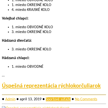
1. miesto OBVODNÉ KOLO
1. miesto OKRESNÉ KOLO
4. miesto KRAJSKÉ KOLO
Volejbal chlapci:
1. miesto OBVODNÉ KOLO
3. miesto OKRESNÉ KOLO
Hádzaná dievčatá:
3. miesto OKRESNÉ KOLO
Hádzaná chlapci:
1. miesto OBVODNÉ
…
Úspešná reprezentácia rýchlokorčuliarok
●
Admin
●
apríl 13, 2019
●
Športové súťaže
●
No Comments