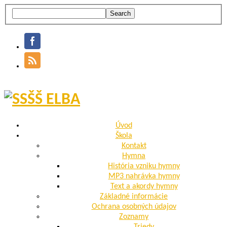
Úvod
Škola
Kontakt
Hymna
História vzniku hymny
MP3 nahrávka hymny
Text a akordy hymny
Základné informácie
Ochrana osobných údajov
Zoznamy