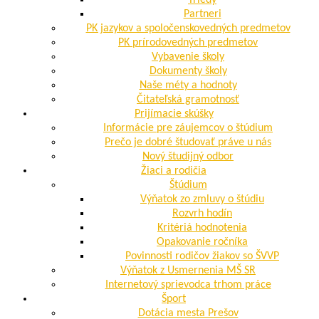
Triedy
Partneri
PK jazykov a spoločenskovedných predmetov
PK prírodovedných predmetov
Vybavenie školy
Dokumenty školy
Naše méty a hodnoty
Čitateľská gramotnosť
Prijímacie skúšky
Informácie pre záujemcov o štúdium
Prečo je dobré študovať práve u nás
Nový študijný odbor
Žiaci a rodičia
Štúdium
Výňatok zo zmluvy o štúdiu
Rozvrh hodín
Kritériá hodnotenia
Opakovanie ročníka
Povinnosti rodičov žiakov so ŠVVP
Výňatok z Usmernenia MŠ SR
Internetový sprievodca trhom práce
Šport
Dotácia mesta Prešov