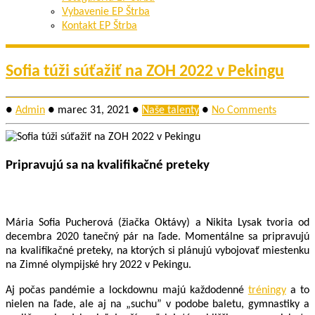
Vybavenie EP Štrba
Kontakt EP Štrba
Sofia túži súťažiť na ZOH 2022 v Pekingu
●
Admin
●
marec 31, 2021
●
Naše talenty
●
No Comments
Pripravujú sa na kvalifikačné preteky
Mária Sofia Pucherová (žiačka Oktávy) a Nikita Lysak tvoria od
decembra 2020 tanečný pár na ľade. Momentálne sa pripravujú
na kvalifikačné preteky, na ktorých si plánujú vybojovať miestenku
na Zimné olympijské hry 2022 v Pekingu.
Aj počas pandémie a lockdownu majú každodenné
tréningy
a to
nielen na ľade, ale aj na „suchu” v podobe baletu, gymnastiky a