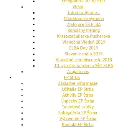
Fotogaléria 2016/2017
Videá
Tak si tu žijeme…
Mládežnícka výmena
Zlato pre ŠK ELBA
Kondičný tréning
Krasokorčuliarka Pucherová
Vianočná Viedeň 2019
ELBA Day 2019
Stavanie mája 2019
Vianočné reminiscencie 2018
10. výročie založenia SŠG ELBA
Zaujalo nás
EP Štrba
Základné informácie
Učitelia EP Štrba
Aktivity EP Štrba
Úspechy EP Štrba
Talentové skúšky
Fotogaléria EP Štrba
Vybavenie EP Štrba
Kontakt EP Štrba