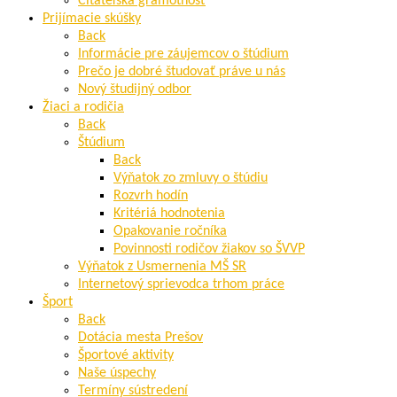
Čitateľská gramotnosť
Prijímacie skúšky
Back
Informácie pre záujemcov o štúdium
Prečo je dobré študovať práve u nás
Nový študijný odbor
Žiaci a rodičia
Back
Štúdium
Back
Výňatok zo zmluvy o štúdiu
Rozvrh hodín
Kritériá hodnotenia
Opakovanie ročníka
Povinnosti rodičov žiakov so ŠVVP
Výňatok z Usmernenia MŠ SR
Internetový sprievodca trhom práce
Šport
Back
Dotácia mesta Prešov
Športové aktivity
Naše úspechy
Termíny sústredení