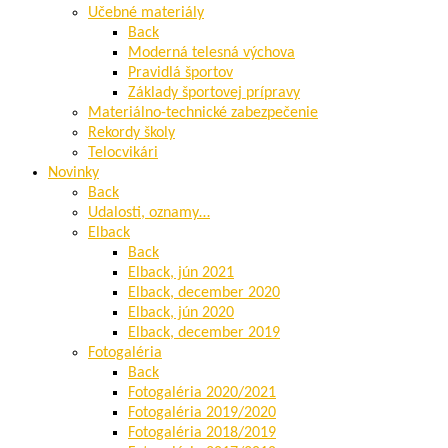
Učebné materiály
Back
Moderná telesná výchova
Pravidlá športov
Základy športovej prípravy
Materiálno-technické zabezpečenie
Rekordy školy
Telocvikári
Novinky
Back
Udalosti, oznamy…
Elback
Back
Elback, jún 2021
Elback, december 2020
Elback, jún 2020
Elback, december 2019
Fotogaléria
Back
Fotogaléria 2020/2021
Fotogaléria 2019/2020
Fotogaléria 2018/2019