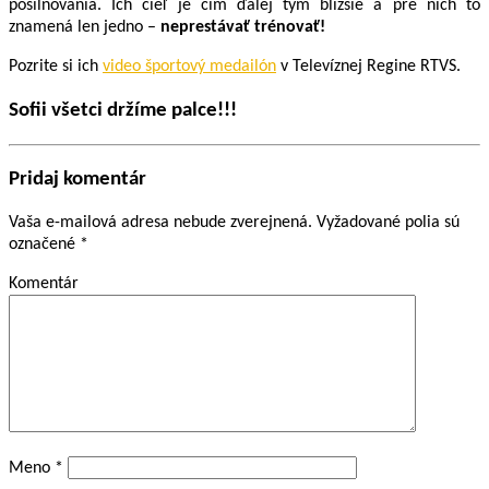
posilňovania. Ich cieľ je čím ďalej tým bližšie a pre nich to
znamená len jedno –
neprestávať trénovať!
Pozrite si ich
video športový medailón
v Televíznej Regine RTVS.
Sofii všetci držíme palce!!!
Pridaj komentár
Vaša e-mailová adresa nebude zverejnená.
Vyžadované polia sú
označené
*
Komentár
Meno
*