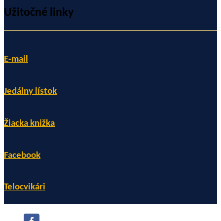
Užitočné linky
E-mail
Jedálny lístok
Žiacka knižka
Facebook
Telocvikári