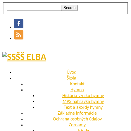
Úvod
Škola
Kontakt
Hymna
História vzniku hymny
MP3 nahrávka hymny
Text a akordy hymny
Základné informácie
Ochrana osobných údajov
Zoznamy