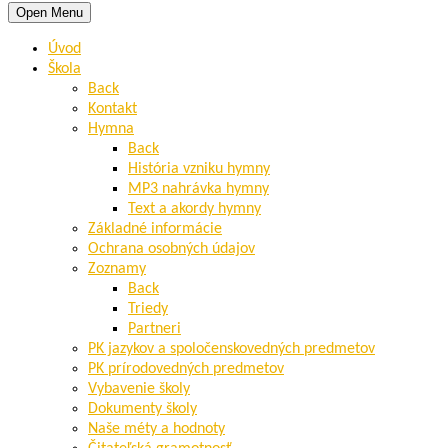
Open Menu
Úvod
Škola
Back
Kontakt
Hymna
Back
História vzniku hymny
MP3 nahrávka hymny
Text a akordy hymny
Základné informácie
Ochrana osobných údajov
Zoznamy
Back
Triedy
Partneri
PK jazykov a spoločenskovedných predmetov
PK prírodovedných predmetov
Vybavenie školy
Dokumenty školy
Naše méty a hodnoty