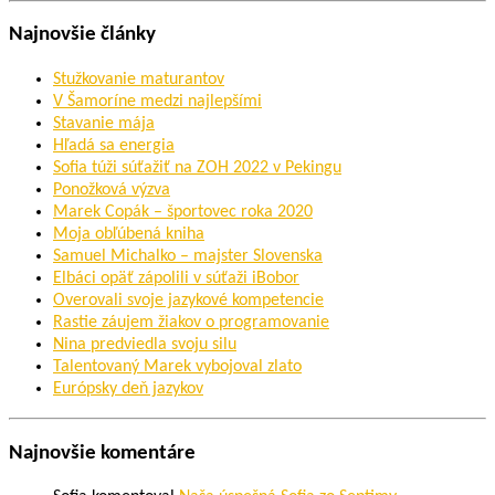
Najnovšie články
Stužkovanie maturantov
V Šamoríne medzi najlepšími
Stavanie mája
Hľadá sa energia
Sofia túži súťažiť na ZOH 2022 v Pekingu
Ponožková výzva
Marek Copák – športovec roka 2020
Moja obľúbená kniha
Samuel Michalko – majster Slovenska
Elbáci opäť zápolili v súťaži iBobor
Overovali svoje jazykové kompetencie
Rastie záujem žiakov o programovanie
Nina predviedla svoju silu
Talentovaný Marek vybojoval zlato
Európsky deň jazykov
Najnovšie komentáre