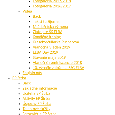
Fotogaléria 2017/2018
Fotogaléria 2016/2017
Videá
Back
Tak si tu žijeme…
Mládežnícka výmena
Zlato pre ŠK ELBA
Kondičný tréning
Krasokorčuliarka Pucherová
Vianočná Viedeň 2019
ELBA Day 2019
Stavanie mája 2019
Vianočné reminiscencie 2018
10. výročie založenia SŠG ELBA
Zaujalo nás
EP Štrba
Back
Základné informácie
Učitelia EP Štrba
Aktivity EP Štrba
Úspechy EP Štrba
Talentové skúšky
Fotogaléria EP Štrba