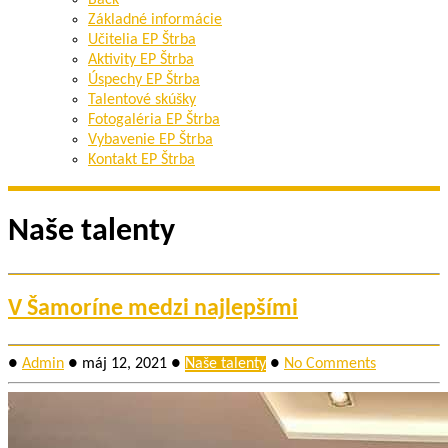
Back
Základné informácie
Učitelia EP Štrba
Aktivity EP Štrba
Úspechy EP Štrba
Talentové skúšky
Fotogaléria EP Štrba
Vybavenie EP Štrba
Kontakt EP Štrba
Naše talenty
V Šamoríne medzi najlepšími
●
Admin
●
máj 12, 2021
●
Naše talenty
●
No Comments