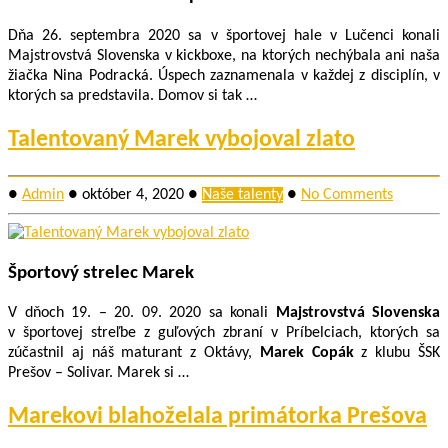
Dňa 26. septembra 2020 sa v športovej hale v Lučenci konali
Majstrovstvá Slovenska v kickboxe, na ktorých nechýbala ani naša
žiačka Nina Podracká. Úspech zaznamenala v každej z disciplín, v
ktorých sa predstavila. Domov si tak …
Talentovaný Marek vybojoval zlato
●
Admin
●
október 4, 2020
●
Naše talenty
●
No Comments
Športový strelec Marek
V dňoch 19. – 20. 09. 2020 sa konali
Majstrovstvá Slovenska
v športovej streľbe z guľových zbraní v Príbelciach, ktorých sa
zúčastnil aj náš maturant z Oktávy,
Marek Copák
z klubu ŠSK
Prešov – Solivar. Marek si …
Marekovi blahoželala primátorka Prešova