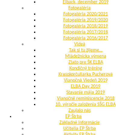
Elback, december 2019
Fotogaléria
Fotogaléria 2020/2021
Fotogaléria 2019/2020
Fotogaléria 2018/2019
Fotogaléria 2017/2018
Fotogaléria 2016/2017
Videá
Tak si tu žijeme…
Mládežnícka výmena
Zlato pre ŠK ELBA
Kondičný tréning
Krasokorčuliarka Pucherová
Vianočná Viedeň 2019
ELBA Day 2019
Stavanie mája 2019
Vianočné reminiscencie 2018
10. výročie založenia SŠG ELBA
Zaujalo nás
EP Štrba
Základné informácie
Učitelia EP Štrba
Aktivity EP Štrba