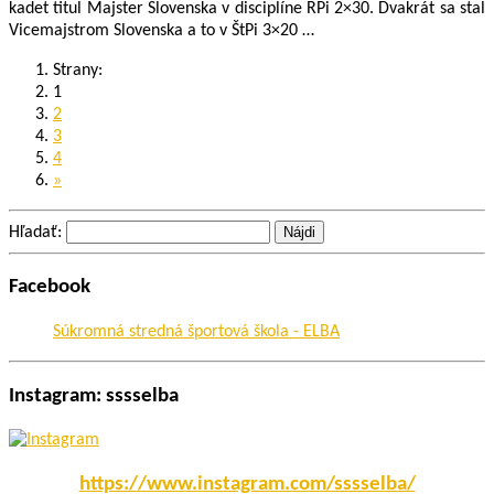
kadet titul Majster Slovenska v disciplíne RPi 2×30. Dvakrát sa stal
Vicemajstrom Slovenska a to v ŠtPi 3×20 …
Strany:
1
2
3
4
»
Hľadať:
Facebook
Súkromná stredná športová škola - ELBA
Instagram: sssselba
https://www.instagram.com/sssselba/