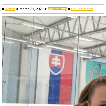
●
Admin
●
marec 31, 2021
●
Naše talenty
●
No Comments