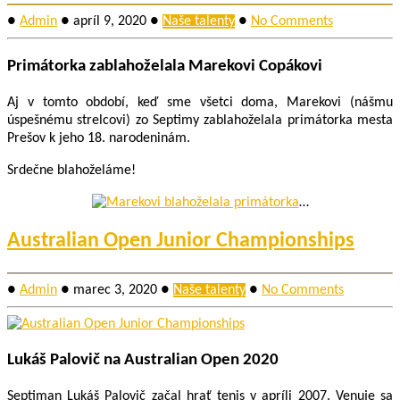
●
Admin
●
apríl 9, 2020
●
Naše talenty
●
No Comments
Primátorka zablahoželala Marekovi Copákovi
Aj v tomto období, keď sme všetci doma, Marekovi (nášmu
úspešnému strelcovi) zo Septimy zablahoželala primátorka mesta
Prešov k jeho 18. narodeninám.
Srdečne blahoželáme!
…
Australian Open Junior Championships
●
Admin
●
marec 3, 2020
●
Naše talenty
●
No Comments
Lukáš Palovič na Australian Open 2020
Septiman Lukáš Palovič začal hrať tenis v apríli 2007. Venuje sa