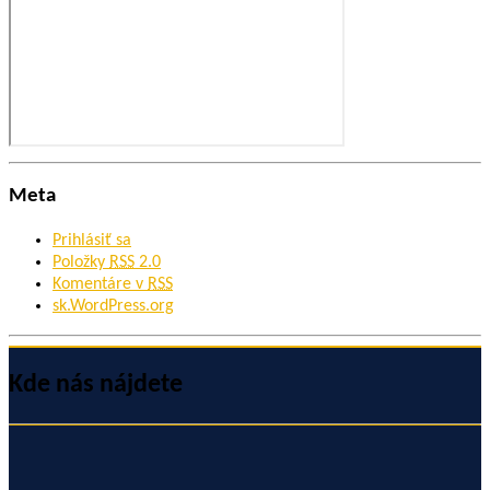
Meta
Prihlásiť sa
Položky
RSS
2.0
Komentáre v
RSS
sk.WordPress.org
Kde nás nájdete