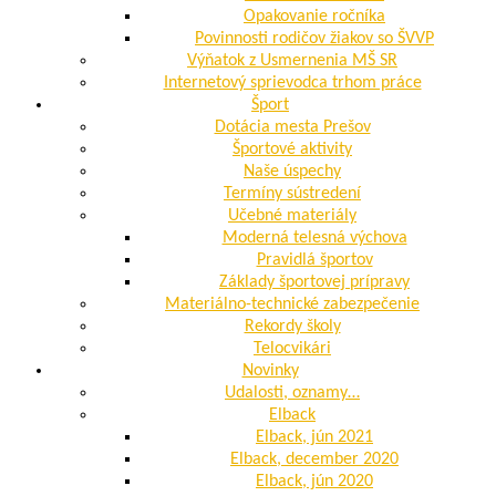
Opakovanie ročníka
Povinnosti rodičov žiakov so ŠVVP
Výňatok z Usmernenia MŠ SR
Internetový sprievodca trhom práce
Šport
Dotácia mesta Prešov
Športové aktivity
Naše úspechy
Termíny sústredení
Učebné materiály
Moderná telesná výchova
Pravidlá športov
Základy športovej prípravy
Materiálno-technické zabezpečenie
Rekordy školy
Telocvikári
Novinky
Udalosti, oznamy…
Elback
Elback, jún 2021
Elback, december 2020
Elback, jún 2020