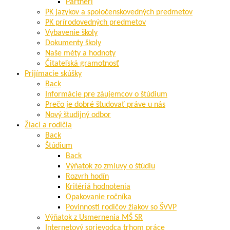
Partneri
PK jazykov a spoločenskovedných predmetov
PK prírodovedných predmetov
Vybavenie školy
Dokumenty školy
Naše méty a hodnoty
Čitateľská gramotnosť
Prijímacie skúšky
Back
Informácie pre záujemcov o štúdium
Prečo je dobré študovať práve u nás
Nový študijný odbor
Žiaci a rodičia
Back
Štúdium
Back
Výňatok zo zmluvy o štúdiu
Rozvrh hodín
Kritériá hodnotenia
Opakovanie ročníka
Povinnosti rodičov žiakov so ŠVVP
Výňatok z Usmernenia MŠ SR
Internetový sprievodca trhom práce