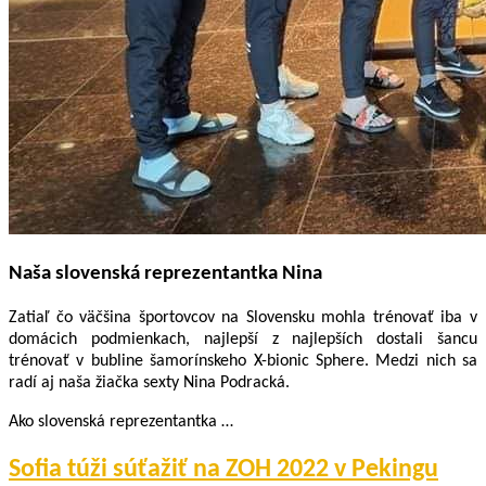
Naša slovenská reprezentantka Nina
Zatiaľ čo väčšina športovcov na Slovensku mohla trénovať iba v
domácich podmienkach, najlepší z najlepších dostali šancu
trénovať v bubline šamorínskeho X-bionic Sphere. Medzi nich sa
radí aj naša žiačka sexty Nina Podracká.
Ako slovenská reprezentantka …
Sofia túži súťažiť na ZOH 2022 v Pekingu