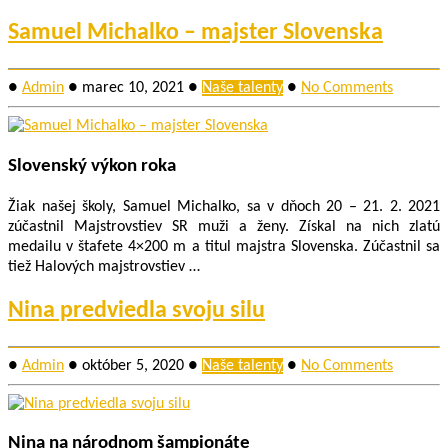
Samuel Michalko – majster Slovenska
●
Admin
●
marec 10, 2021
●
Naše talenty
●
No Comments
Slovenský výkon roka
Žiak našej školy, Samuel Michalko, sa v dňoch 20 – 21. 2. 2021
zúčastnil Majstrovstiev SR muži a ženy. Získal na nich zlatú
medailu v štafete 4×200 m a titul majstra Slovenska. Zúčastnil sa
tiež Halových majstrovstiev …
Nina predviedla svoju silu
●
Admin
●
október 5, 2020
●
Naše talenty
●
No Comments
Nina na národnom šampionáte