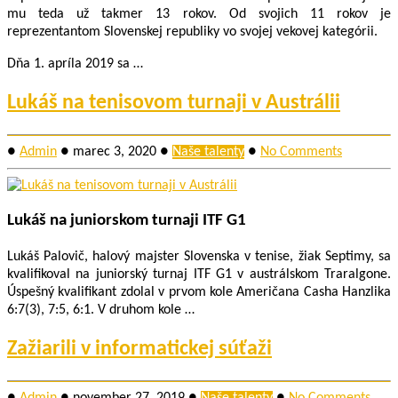
mu teda už takmer 13 rokov. Od svojich 11 rokov je
reprezentantom Slovenskej republiky vo svojej vekovej kategórii.
Dňa 1. apríla 2019 sa …
Lukáš na tenisovom turnaji v Austrálii
●
Admin
●
marec 3, 2020
●
Naše talenty
●
No Comments
Lukáš na juniorskom turnaji ITF G1
Lukáš Palovič, halový majster Slovenska v tenise, žiak Septimy, sa
kvalifikoval na juniorský turnaj ITF G1 v austrálskom Traralgone.
Úspešný kvalifikant zdolal v prvom kole Američana Casha Hanzlika
6:7(3), 7:5, 6:1. V druhom kole …
Zažiarili v informatickej súťaži
●
Admin
●
november 27, 2019
●
Naše talenty
●
No Comments