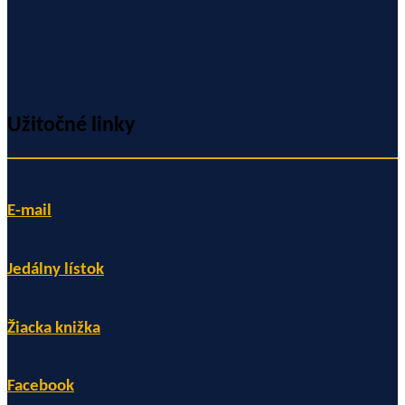
Užitočné linky
E-mail
Jedálny lístok
Žiacka knižka
Facebook