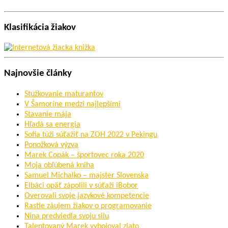
Klasifikácia žiakov
Najnovšie články
Stužkovanie maturantov
V Šamoríne medzi najlepšími
Stavanie mája
Hľadá sa energia
Sofia túži súťažiť na ZOH 2022 v Pekingu
Ponožková výzva
Marek Copák – športovec roka 2020
Moja obľúbená kniha
Samuel Michalko – majster Slovenska
Elbáci opäť zápolili v súťaži iBobor
Overovali svoje jazykové kompetencie
Rastie záujem žiakov o programovanie
Nina predviedla svoju silu
Talentovaný Marek vybojoval zlato