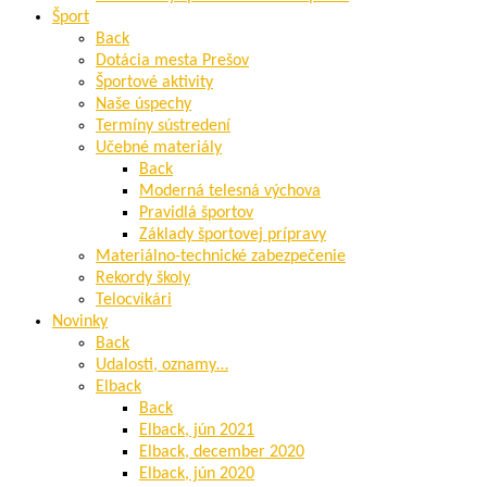
Šport
Back
Dotácia mesta Prešov
Športové aktivity
Naše úspechy
Termíny sústredení
Učebné materiály
Back
Moderná telesná výchova
Pravidlá športov
Základy športovej prípravy
Materiálno-technické zabezpečenie
Rekordy školy
Telocvikári
Novinky
Back
Udalosti, oznamy…
Elback
Back
Elback, jún 2021
Elback, december 2020
Elback, jún 2020