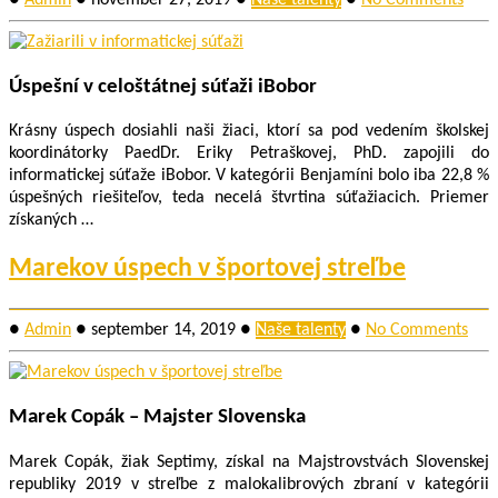
Úspešní v celoštátnej súťaži iBobor
Krásny úspech dosiahli naši žiaci, ktorí sa pod vedením školskej
koordinátorky PaedDr. Eriky Petraškovej, PhD. zapojili do
informatickej súťaže iBobor. V kategórii Benjamíni bolo iba 22,8 %
úspešných riešiteľov, teda necelá štvrtina súťažiacich. Priemer
získaných …
Marekov úspech v športovej streľbe
●
Admin
●
september 14, 2019
●
Naše talenty
●
No Comments
Marek Copák – Majster Slovenska
Marek Copák, žiak Septimy, získal na Majstrovstvách Slovenskej
republiky 2019 v streľbe z malokalibrových zbraní v kategórii