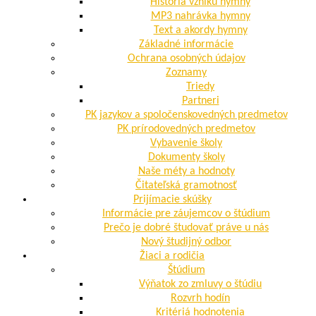
História vzniku hymny
MP3 nahrávka hymny
Text a akordy hymny
Základné informácie
Ochrana osobných údajov
Zoznamy
Triedy
Partneri
PK jazykov a spoločenskovedných predmetov
PK prírodovedných predmetov
Vybavenie školy
Dokumenty školy
Naše méty a hodnoty
Čitateľská gramotnosť
Prijímacie skúšky
Informácie pre záujemcov o štúdium
Prečo je dobré študovať práve u nás
Nový študijný odbor
Žiaci a rodičia
Štúdium
Výňatok zo zmluvy o štúdiu
Rozvrh hodín
Kritériá hodnotenia