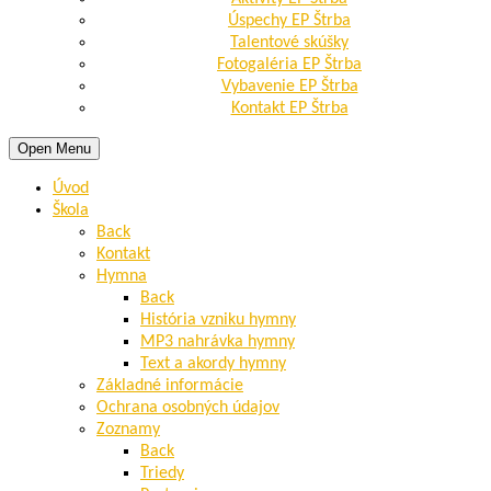
Úspechy EP Štrba
Talentové skúšky
Fotogaléria EP Štrba
Vybavenie EP Štrba
Kontakt EP Štrba
Open Menu
Úvod
Škola
Back
Kontakt
Hymna
Back
História vzniku hymny
MP3 nahrávka hymny
Text a akordy hymny
Základné informácie
Ochrana osobných údajov
Zoznamy
Back
Triedy