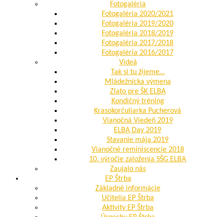
Fotogaléria
Fotogaléria 2020/2021
Fotogaléria 2019/2020
Fotogaléria 2018/2019
Fotogaléria 2017/2018
Fotogaléria 2016/2017
Videá
Tak si tu žijeme…
Mládežnícka výmena
Zlato pre ŠK ELBA
Kondičný tréning
Krasokorčuliarka Pucherová
Vianočná Viedeň 2019
ELBA Day 2019
Stavanie mája 2019
Vianočné reminiscencie 2018
10. výročie založenia SŠG ELBA
Zaujalo nás
EP Štrba
Základné informácie
Učitelia EP Štrba
Aktivity EP Štrba