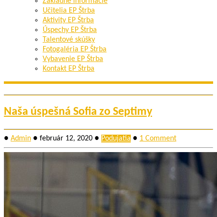
Základné informácie
Učitelia EP Štrba
Aktivity EP Štrba
Úspechy EP Štrba
Talentové skúšky
Fotogaléria EP Štrba
Vybavenie EP Štrba
Kontakt EP Štrba
Naša úspešná Sofia zo Septimy
●
Admin
●
február 12, 2020
●
Podujatia
●
1 Comment