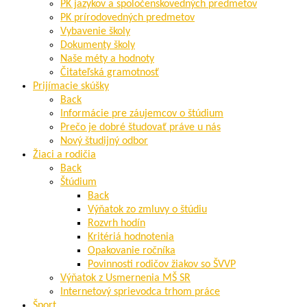
PK jazykov a spoločenskovedných predmetov
PK prírodovedných predmetov
Vybavenie školy
Dokumenty školy
Naše méty a hodnoty
Čitateľská gramotnosť
Prijímacie skúšky
Back
Informácie pre záujemcov o štúdium
Prečo je dobré študovať práve u nás
Nový študijný odbor
Žiaci a rodičia
Back
Štúdium
Back
Výňatok zo zmluvy o štúdiu
Rozvrh hodín
Kritériá hodnotenia
Opakovanie ročníka
Povinnosti rodičov žiakov so ŠVVP
Výňatok z Usmernenia MŠ SR
Internetový sprievodca trhom práce
Šport