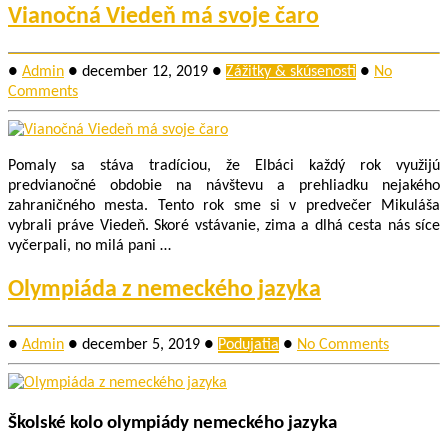
Vianočná Viedeň má svoje čaro
●
Admin
●
december 12, 2019
●
Zážitky & skúsenosti
●
No
Comments
Pomaly sa stáva tradíciou, že Elbáci každý rok využijú
predvianočné obdobie na návštevu a prehliadku nejakého
zahraničného mesta. Tento rok sme si v predvečer Mikuláša
vybrali práve Viedeň. Skoré vstávanie, zima a dlhá cesta nás síce
vyčerpali, no milá pani …
Olympiáda z nemeckého jazyka
●
Admin
●
december 5, 2019
●
Podujatia
●
No Comments
Školské kolo olympiády nemeckého jazyka