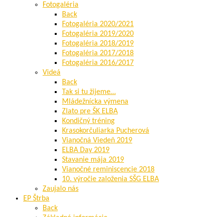
Fotogaléria
Back
Fotogaléria 2020/2021
Fotogaléria 2019/2020
Fotogaléria 2018/2019
Fotogaléria 2017/2018
Fotogaléria 2016/2017
Videá
Back
Tak si tu žijeme…
Mládežnícka výmena
Zlato pre ŠK ELBA
Kondičný tréning
Krasokorčuliarka Pucherová
Vianočná Viedeň 2019
ELBA Day 2019
Stavanie mája 2019
Vianočné reminiscencie 2018
10. výročie založenia SŠG ELBA
Zaujalo nás
EP Štrba
Back