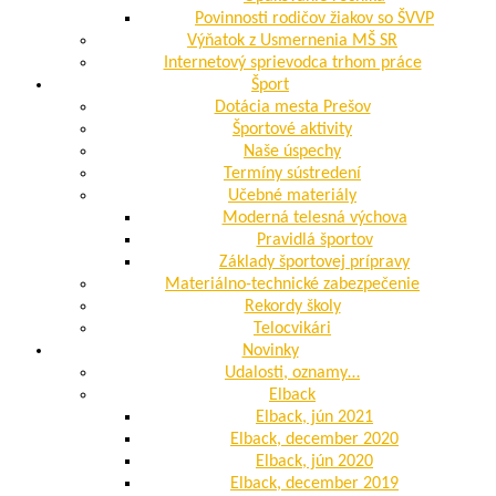
Povinnosti rodičov žiakov so ŠVVP
Výňatok z Usmernenia MŠ SR
Internetový sprievodca trhom práce
Šport
Dotácia mesta Prešov
Športové aktivity
Naše úspechy
Termíny sústredení
Učebné materiály
Moderná telesná výchova
Pravidlá športov
Základy športovej prípravy
Materiálno-technické zabezpečenie
Rekordy školy
Telocvikári
Novinky
Udalosti, oznamy…
Elback
Elback, jún 2021
Elback, december 2020
Elback, jún 2020
Elback, december 2019